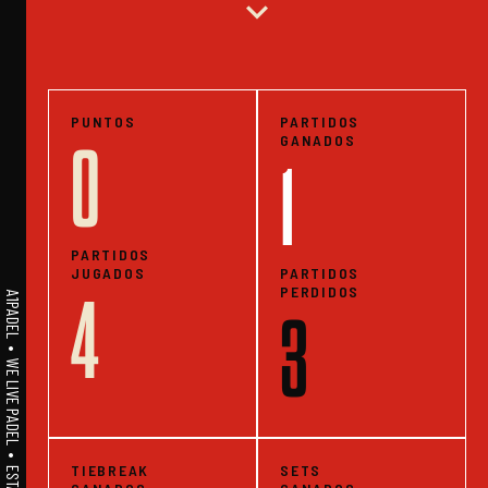
expand_more
PUNTOS
PARTIDOS
GANADOS
0
1
PARTIDOS
JUGADOS
PARTIDOS
PERDIDOS
4
A1PADEL • WE LIVE PADEL • ESTADISTICAS
3
TIEBREAK
SETS