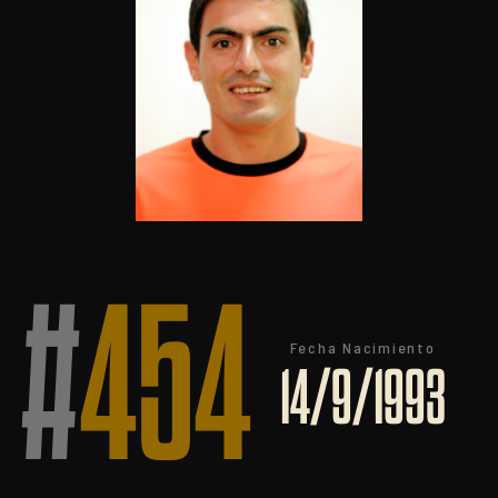
#
454
Fecha Nacimiento
14/9/1993