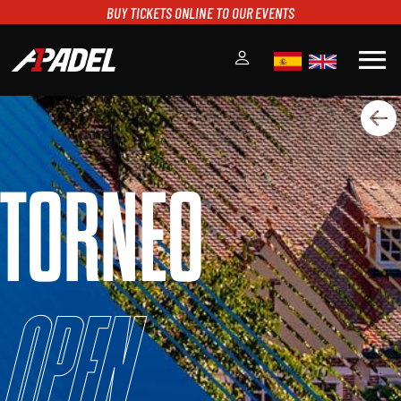
BUY TICKETS ONLINE TO OUR EVENTS
menu
A1PADEL
RANKING
CALENDARIO
TORNEO
TORNEOS
NOTICIAS
MULTIMEDIA
SCOREBOARD
STREAMING
Open